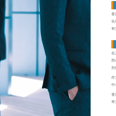
香
化
有
在
而在
别
作
中
香
率