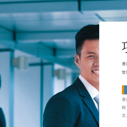
香
世
香
程
文