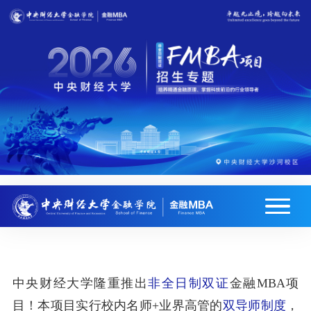
中央财经大学隆重推出
非全日制双证
金融MBA项
目！本项目实行校内名师+业界高管的
双导师制度
，