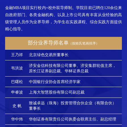
金融MBA项目实行校内+校外双导师制。学院目前已聘任120余位来
自政府部门、各类金融机构、以及上市公司具有丰富从业经验的高
级管理人员作为业界导师，为学生在实践课程、综合实践方面提供
精心指导。
部分业界导师名单
（按姓氏笔画排序）
王乃祥
北京绿色交易所董事长
济安金信科技有限公司董事、济安集群轮值主席，
韦洪波
原长江证券副总裁、华林证券总裁
巴曙松
中国银行业协会首席经济学家
申睿波
上海大智慧股份有限公司副总裁
致诚卓远（珠海）投资管理合伙企业（有限合伙）
史 帆
董事长
华中炜
华创证券有限责任公司执委会联席主任、副总经理