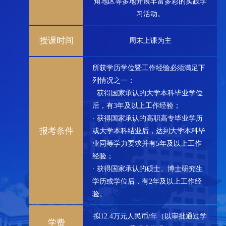
角地区等多地开展丰富多彩的实践学
习活动。
授课时间
周末上课为主
所获学历学位暨工作经验必须满足下
列情况之一：
· 获得国家承认的大学本科毕业学位
后，有3年及以上工作经验；
· 获得国家承认的高职高专毕业学历
报考条件
或大学本科结业后，达到大学本科毕
业同等学力要求并有5年及以上工作
经验；
· 获得国家承认的硕士、博士研究生
学历或学位后，有2年及以上工作经
验。
拟12.4万元人民币/年（以审批通过学
学费